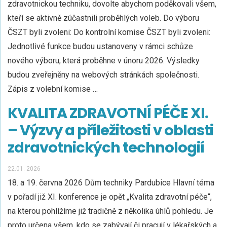
zdravotnickou techniku, dovolte abychom poděkovali všem,
kteří se aktivně zúčastnili proběhlých voleb. Do výboru
ČSZT byli zvoleni: Do kontrolní komise ČSZT byli zvoleni:
Jednotlivé funkce budou ustanoveny v rámci schůze
nového výboru, která proběhne v únoru 2026. Výsledky
budou zveřejněny na webových stránkách společnosti.
Zápis z volební komise …
KVALITA ZDRAVOTNÍ PÉČE XI.
– Výzvy a příležitosti v oblasti
zdravotnických technologií
22.01. 2026
18. a 19. června 2026 Dům techniky Pardubice Hlavní téma
v pořadí již XI. konference je opět „Kvalita zdravotní péče“,
na kterou pohlížíme již tradičně z několika úhlů pohledu. Je
proto určena všem, kdo se zabývají či pracují v lékařských a