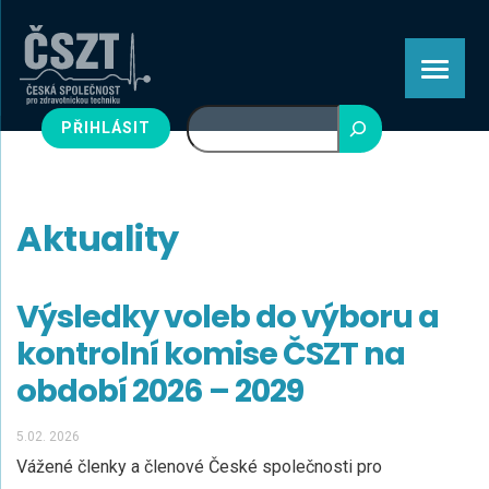
Hledat
PŘIHLÁSIT
Aktuality
Výsledky voleb do výboru a
kontrolní komise ČSZT na
období 2026 – 2029
5.02. 2026
Vážené členky a členové České společnosti pro