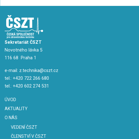
Sekretariát ČSZT
Novotného lávka 5
116 68 Praha 1
e-mail:
z.technika@cszt.cz
tel.:
+420 722 266 680
tel.:
+420 602 274 531
ÚVOD
AKTUALITY
O NÁS
VEDENÍ ČSZT
ČLENSTVÍ V ČSZT