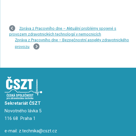
Zpráva z Pracovního dne – Aktuální problémy spojené s
provozem zdravotnických technologií v nemocnicích
Zpráva z Pracovního dne – Bezpečnostní aspekty zdravotnického
provozu
Sekretariát ČSZT
Novotného lávka 5
116 68 Praha 1
e-mail:
z.technika@cszt.cz