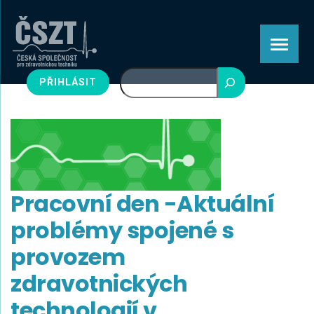
Hledat
PŘIHLÁSIT
Pracovní den -Aktuální
problémy spojené s
provozem
zdravotnických
technologií v