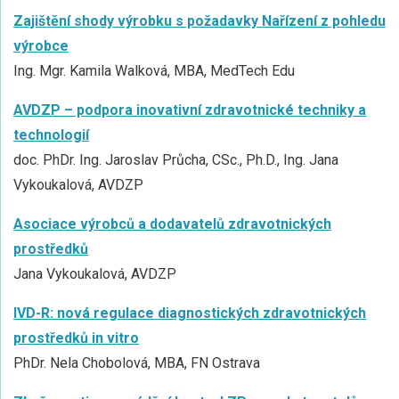
Zajištění shody výrobku s požadavky Nařízení z pohledu
výrobce
Ing. Mgr. Kamila Walková, MBA, MedTech Edu
AVDZP – podpora inovativní zdravotnické techniky a
technologií
doc. PhDr. Ing. Jaroslav Průcha, CSc., Ph.D., Ing. Jana
Vykoukalová, AVDZP
Asociace výrobců a dodavatelů zdravotnických
prostředků
Jana Vykoukalová, AVDZP
IVD-R: nová regulace diagnostických zdravotnických
prostředků in vitro
PhDr. Nela Chobolová, MBA, FN Ostrava