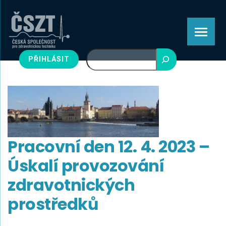
Hledat
PŘIHLÁSIT
Pracovní den 12. 4. 2023 –
Úskalí provozování
zdravotnických
prostředků